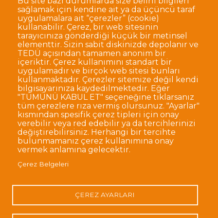
Bu site bazı durumlarda size belirli bilgileri
sağlamak için kendine ait ya da üçüncü taraf
uygulamalara ait “çerezler” (cookie)
kullanabilir. Çerez, bir web sitesinin
tarayıcınıza gönderdiği küçük bir metinsel
elementtir. Sizin sabit diskinizde depolanır ve
TEDÜ açısından tamamen anonim bir
Dipnot
Sıkça Sorulan Sorular
içeriktir. Çerez kullanımını standart bir
uygulamadır ve birçok web sitesi bunları
Kişisel Verilerin Korunması
kullanmaktadır. Çerezler sitemize değil kendi
Gizlilik Politikası
Sorumluluk Reddi
bilgisayarınıza kaydedilmektedir. Eğer
"TÜMÜNÜ KABUL ET" seçeneğine tıklarsanız
Açık Rıza
Kurumsal Kimlik
tüm çerezlere rıza vermiş olursunuz. "Ayarlar"
kısmından spesifik çerez tipleri için onay
© TED Üniversitesi. Ziya Gökalp Caddesi No:48 06420, Kolej
verebilir veya red edebilir ya da tercihlerinizi
Çankaya ANKARA
değiştirebilirsiniz. Herhangi bir tercihte
bulunmamanız çerez kullanımına onay
vermek anlamına gelecektir.
TED
TED
TED
TED
TED
Çerez Belgeleri
Üniversitesi
Üniversitesi
Üniversitesi
Üniversitesi
Üniversitesi
WhatsApp
Twitter
YouTube
Facebook
Instagram
LinkedIn
ile
sayfası
kanalı
sayfası
sayfası
sayfası
iletişime
geç
ÇEREZ AYARLARI