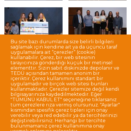
Bu site bazı durumlarda size belirli bilgileri
sağlamak için kendine ait ya da üçüncü taraf
uygulamalara ait “çerezler” (cookie)
kullanabilir. Çerez, bir web sitesinin
tarayıcınıza gönderdiği küçük bir metinsel
elementtir. Sizin sabit diskinizde depolanır ve
TEDÜ açısından tamamen anonim bir
Dipnot
Sıkça Sorulan Sorular
içeriktir. Çerez kullanımını standart bir
uygulamadır ve birçok web sitesi bunları
Kişisel Verilerin Korunması
kullanmaktadır. Çerezler sitemize değil kendi
Gizlilik Politikası
Sorumluluk Reddi
bilgisayarınıza kaydedilmektedir. Eğer
"TÜMÜNÜ KABUL ET" seçeneğine tıklarsanız
Açık Rıza
Kurumsal Kimlik
tüm çerezlere rıza vermiş olursunuz. "Ayarlar"
kısmından spesifik çerez tipleri için onay
© TED Üniversitesi. Ziya Gökalp Caddesi No:48 06420, Kolej
verebilir veya red edebilir ya da tercihlerinizi
Çankaya ANKARA
değiştirebilirsiniz. Herhangi bir tercihte
bulunmamanız çerez kullanımına onay