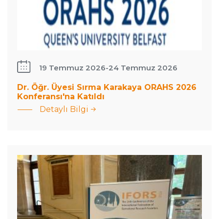
19 Temmuz 2026
-
24 Temmuz 2026
Dr. Öğr. Üyesi Sırma Karakaya ORAHS 2026
: Dr. Öğr. Üyesi Sırma
Konferansı'na Katıldı
Doç. Dr.
Karakaya ORAHS
Detaylı Bilgi
Serhat Gül
2026
ve Dr. Öğr.
Konferansı&#039;na
Üyesi Elif
Katıldı
Zeynep
Serper
Viyana’da
düzenlenen
IFORS…