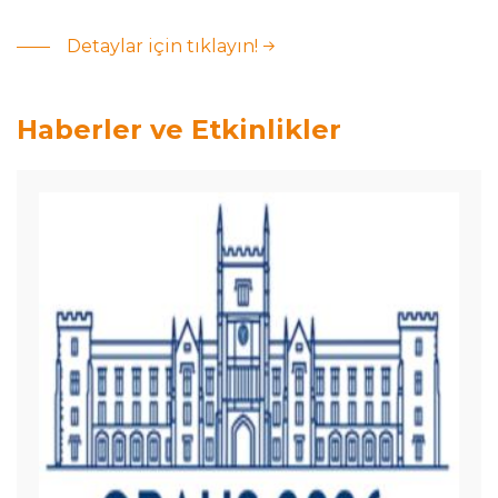
Detaylar için tıklayın!
Haberler ve Etkinlikler
Dr. Öğr. Üyesi Sırma
Karakaya ORAHS
2026
Konferansı&#039;na
Katıldı