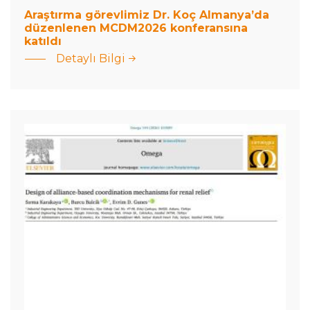
: Araştırma
Araştırma görevlimiz Dr. Koç Almanya’da
görevlimiz
düzenlenen MCDM2026 konferansına
katıldı
Dr. Koç
Detaylı Bilgi
Almanya’da
Dr. Öğr. Üyesi
düzenlenen
Sırma
MCDM2026
Karakaya&#039;nın
konferansına
Makalesi Omega
katıldı
Dergisinde
Yayımlandı