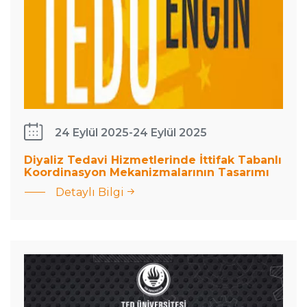
24 Eylül 2025
-
24 Eylül 2025
Diyaliz Tedavi Hizmetlerinde İttifak Tabanlı
Koordinasyon Mekanizmalarının Tasarımı
Detaylı Bilgi
TED
Üniversitesi
Endüstri
Mühendisliği
Bitirme
Projesi Fuarı