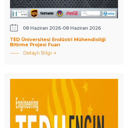
08 Haziran 2026
-
08 Haziran 2026
TED Üniversitesi Endüstri Mühendisliği
Bitirme Projesi Fuarı
Detaylı Bilgi
Diyaliz Tedavi
Hizmetlerinde
İttifak Tabanlı
Koordinasyon
Mekanizmalarının
Tasarımı