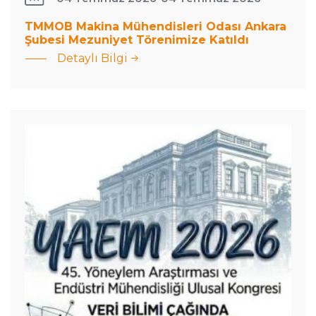
Makina
TMMOB Makina Mühendisleri Odası Ankara
Mühendisleri
Şubesi Mezuniyet Törenimize Katıldı
Doç. Dr.
Odası
Detaylı Bilgi
Serhat Gül
Ankara
ve Dr. Ali
Şubesi
Koç
Mezuniyet
İstanbul’da
Törenimize
düzenlenen
Katıldı
YAEM
konferansına
katıldılar