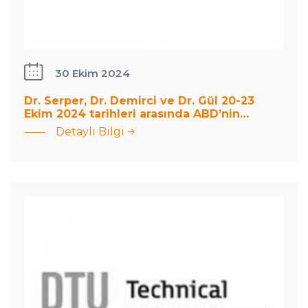
: Dr.
Serper,
30 Ekim 2024
Dr.
Dr. Serper, Dr. Demirci ve Dr. Gül 20-23
Demirci
Ekim 2024 tarihleri arasında ABD’nin…
ve Dr.
Detaylı Bilgi
Gül 20-
Dr. Gül,
23 Ekim
Danimarka
2024
Teknik
tarihleri
Üniversitesi’nde
arasında
seminer verdi.
ABD’nin…