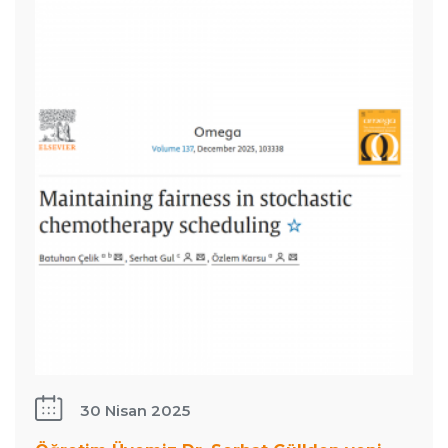
Gül&#039;den
haberi!
yeni makale
haberi!
30 Nisan 2025
: Öğretim