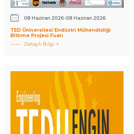
08 Haziran 2026
-
08 Haziran 2026
TED Üniversitesi Endüstri Mühendisliği
Bitirme Projesi Fuarı
Detaylı Bilgi
Diyaliz Tedavi
Hizmetlerinde
İttifak Tabanlı
Koordinasyon
Mekanizmalarının
Tasarımı