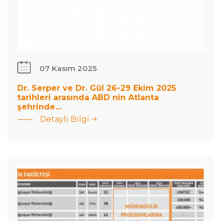
: Dr.
07 Kasım 2025
Serper ve
Dr. Gül
Dr. Serper ve Dr. Gül 26-29 Ekim 2025
tarihleri arasında ABD nin Atlanta
26-29
şehrinde…
Ekim
Detaylı Bilgi
2025
Mühendislik
tarihleri
Fakültesi
arasında
2025-2026
ABD nin
Burs
Atlanta
Bilgileri
şehrinde…