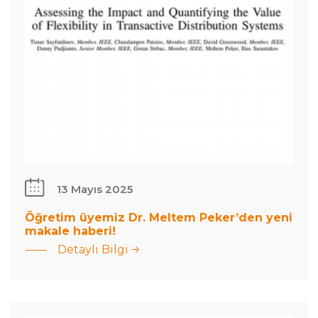
13 Mayıs 2025
: Öğretim
üyemiz
Öğretim üyemiz Dr. Meltem Peker’den yeni
makale haberi!
Dr.
Detaylı Bilgi
Meltem
Öğretim
Peker’den
Üyemiz Dr.
yeni
Serhat
makale