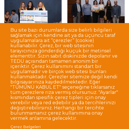
Bu site bazı durumlarda size belirli bilgileri
sağlamak için kendine ait ya da üçüncü taraf
uygulamalara ait “çerezler” (cookie)
kullanabilir. Çerez, bir web sitesinin
tarayıcınıza gönderdiği küçük bir metinsel
elementtir. Sizin sabit diskinizde depolanır ve
TEDÜ açısından tamamen anonim bir
Dipnot
Sıkça Sorulan Sorular
içeriktir. Çerez kullanımını standart bir
uygulamadır ve birçok web sitesi bunları
Kişisel Verilerin Korunması
kullanmaktadır. Çerezler sitemize değil kendi
Gizlilik Politikası
Sorumluluk Reddi
bilgisayarınıza kaydedilmektedir. Eğer
"TÜMÜNÜ KABUL ET" seçeneğine tıklarsanız
Açık Rıza
Kurumsal Kimlik
tüm çerezlere rıza vermiş olursunuz. "Ayarlar"
kısmından spesifik çerez tipleri için onay
© TED Üniversitesi. Ziya Gökalp Caddesi No:48 06420, Kolej
verebilir veya red edebilir ya da tercihlerinizi
Çankaya ANKARA
değiştirebilirsiniz. Herhangi bir tercihte
bulunmamanız çerez kullanımına onay
vermek anlamına gelecektir.
TED
TED
TED
TED
TED
Çerez Belgeleri
Üniversitesi
Üniversitesi
Üniversitesi
Üniversitesi
Üniversitesi
WhatsApp