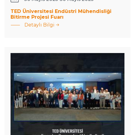
: TED
TED Üniversitesi Endüstri Mühendisliği
Bitirme Projesi Fuarı
Üniversitesi
Detaylı Bilgi
Endüstri
Mühendisliği
Bitirme
Bitirme
Projeleri
Projesi Fuarı
Sergisi
25&#039;