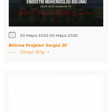
30 Mayıs 2025
-
30 Mayıs 2025
Bitirme Projeleri Sergisi 25'
: Bitirme
Öğretim
Detaylı Bilgi
Projeleri
üyemiz
Sergisi
Dr.
25&#039;
Meltem
Peker’den
yeni
makale
haberi!