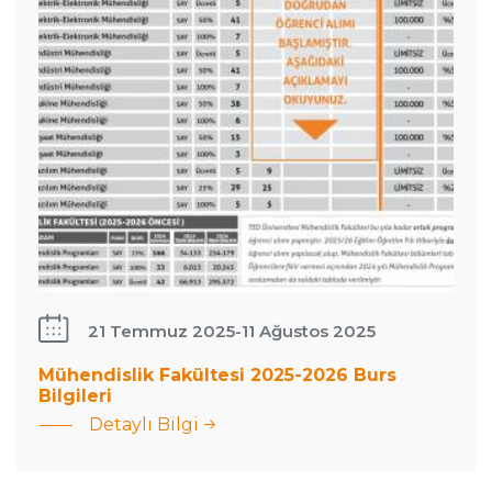
21 Temmuz 2025
-
11 Ağustos 2025
:
Mühendislik Fakültesi 2025-2026 Burs
Bilgileri
Mühendislik
Detaylı Bilgi
Fakültesi
TED
2025-2026
Üniversitesi
Burs